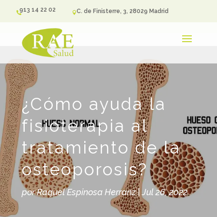
913 14 22 02
C. de Finisterre, 3, 28029 Madrid


¿Cómo ayuda la
fisioterapia al
tratamiento de la
osteoporosis?
por
Raquel Espinosa Herranz
|
Jul 26, 2022