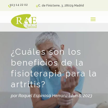
913 14 22 02
C. de Finisterre, 3, 28029 Madrid


¿Cuáles son los
beneficios de la
fisioterapia para la
artritis?
por
Raquel Espinosa Herranz
|
Jun 8, 2023