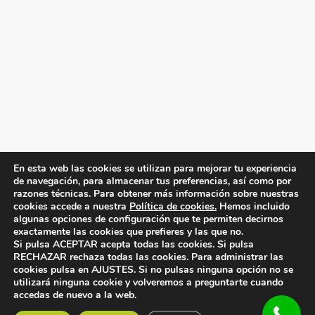
En esta web las cookies se utilizan para mejorar tu experiencia
de navegación, para almacenar tus preferencias, así como por
razones técnicas. Para obtener más información sobre nuestras
cookies accede a nuestra
Política de cookies.
Hemos incluido
algunas opciones de configuración que te permiten decirnos
exactamente las cookies que prefieres y las que no.
Copyright® 2026
FISIOTERAPIA RAE Salud
-
Si pulsa ACEPTAR acepta todas las cookies. Si pulsa
RECHAZAR rechaza todas las cookies. Para administrar las
Diseño web
Inboost Marketing
|
Mapa Web
|
cookies pulsa en AJUSTES. Si no pulsas ninguna opción no se
utilizará ninguna cookie y volveremos a preguntarte cuando
Aviso Legal
|
Política de Privacidad
|
Política de
accedas de nuevo a la web.
Cookies
|
Declaración de accesibilidad