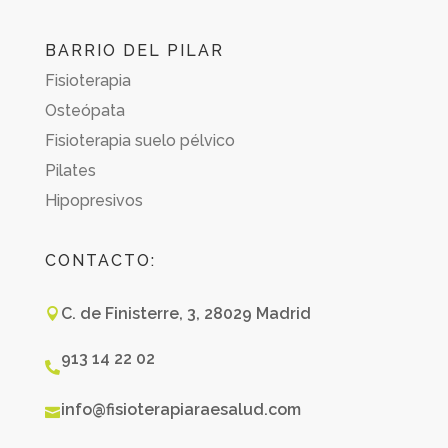
BARRIO DEL PILAR
Fisioterapia
Osteópata
Fisioterapia suelo pélvico
Pilates
Hipopresivos
CONTACTO:
C. de Finisterre, 3, 28029 Madrid

913 14 22 02

info@fisioterapiaraesalud.com
