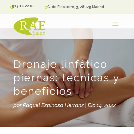
913 14 22 02
C. de Finisterre, 3, 28029 Madrid


Drenaje linfático
piernas: técnicas y
beneficios
por
Raquel Espinosa Herranz
|
Dic 14, 2022