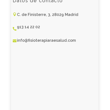
Datos de contacto
C. de Finisterre, 3, 28029 Madrid

913 14 22 02

info@fisioterapiaraesalud.com
