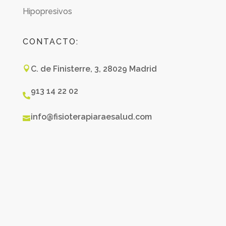
Hipopresivos
CONTACTO:
C. de Finisterre, 3, 28029 Madrid

913 14 22 02

info@fisioterapiaraesalud.com
