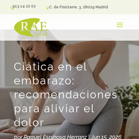
913 14 22 02
C. de Finisterre, 3, 28029 Madrid


Ciática en el
embarazo:
recomendaciones
para aliviar el
dolor
por
Raquel Espinosa Herranz
|
Jun 15, 2026