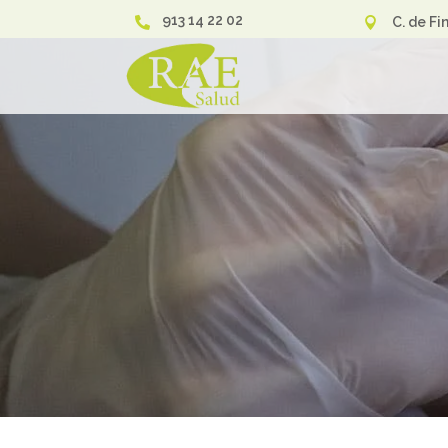
913 14 22 02
C. de Fi

