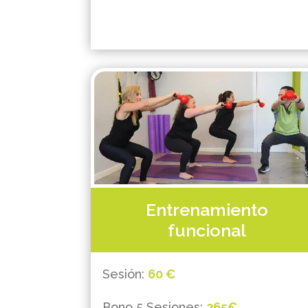
Entrenamiento
funcional
Sesión:
60 €
Bono 5 Sesiones:
265€