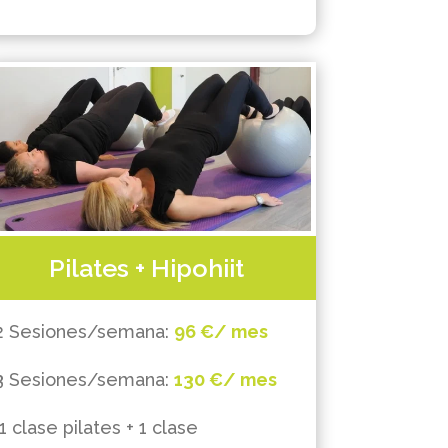
Pilates + Hipohiit
2 Sesiones/semana:
96 €/ mes
3 Sesiones/semana:
130 €/ mes
(1 clase pilates + 1 clase