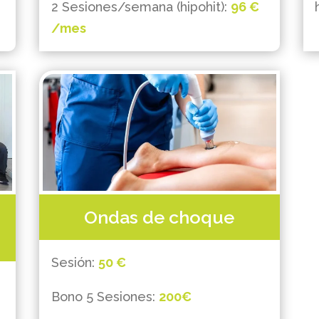
2 Sesiones/semana (hipohit):
96 €
/mes
Ondas de choque
Sesión:
50 €
Bono 5 Sesiones:
200€