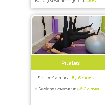
Bono 3 sesiones - 30min:
110€
Pilates
1 Sesión/semana:
65 €/ mes
2 Sesiones/semana:
96 €/ mes