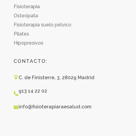
Fisioterapia
Osteópata
Fisioterapia suelo pélvico
Pilates
Hipopresivos
CONTACTO:
C. de Finisterre, 3, 28029 Madrid

913 14 22 02

info@fisioterapiaraesalud.com
