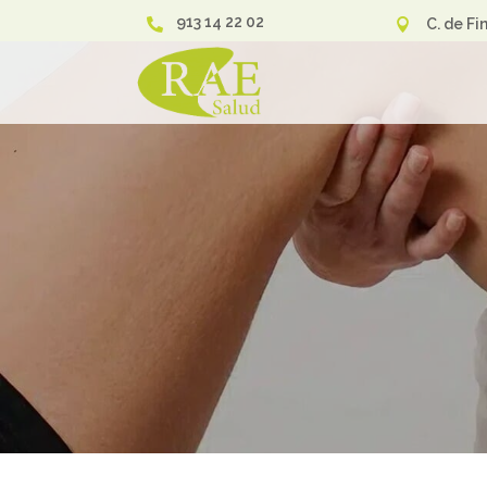
913 14 22 02
C. de Fi

