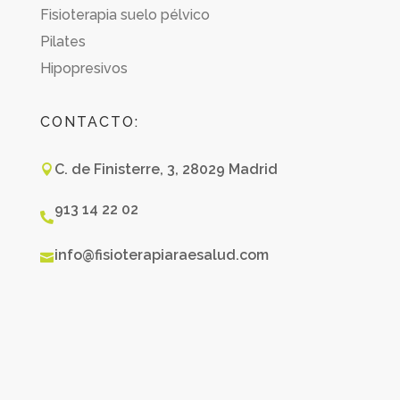
Fisioterapia suelo pélvico
Pilates
Hipopresivos
CONTACTO:
C. de Finisterre, 3, 28029 Madrid

913 14 22 02

info@fisioterapiaraesalud.com
