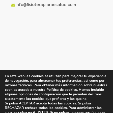
info@fisioterapiaraesalud.com

En esta web las cookies se utilizan para mejorar tu experiencia
de navegación, para almacenar tus preferencias, así como por
razones técnicas. Para obtener más información sobre nuestras
cookies accede a nuestra
Política de cookies.
Hemos incluido
algunas opciones de configuración que te permiten decirnos
exactamente las cookies que prefieres y las que no.
Copyright® 2026
FISIOTERAPIA RAE Salud
-
Si pulsa ACEPTAR acepta todas las cookies. Si pulsa
RECHAZAR rechaza todas las cookies. Para administrar las
Diseño web
Inboost Marketing
|
Mapa Web
|
cookies pulsa en AJUSTES. Si no pulsas ninguna opción no se