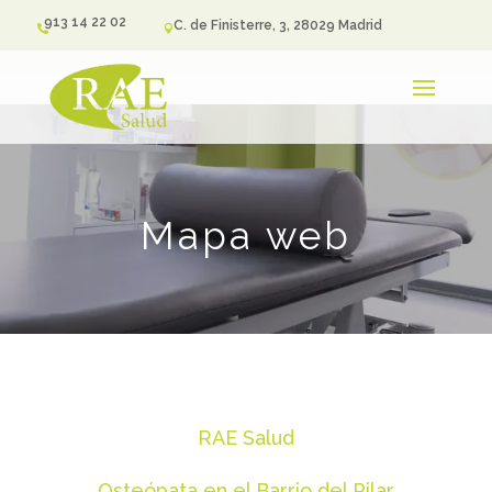
913 14 22 02
C. de Finisterre, 3, 28029 Madrid


Mapa web
RAE Salud
Osteópata en el Barrio del Pilar