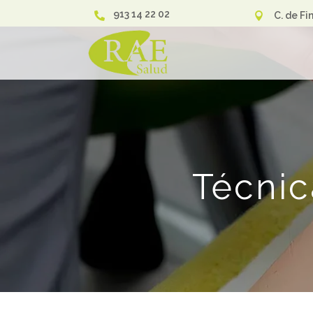
913 14 22 02
C. de Fi


Técnic