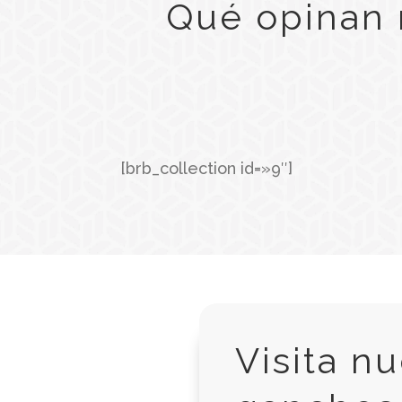
Qué opinan 
[brb_collection id=»9″]
Visita n