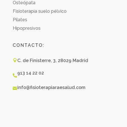
Osteópata
Fisioterapia suelo pélvico
Pilates
Hipopresivos
CONTACTO:
C. de Finisterre, 3, 28029 Madrid

913 14 22 02

info@fisioterapiaraesalud.com
