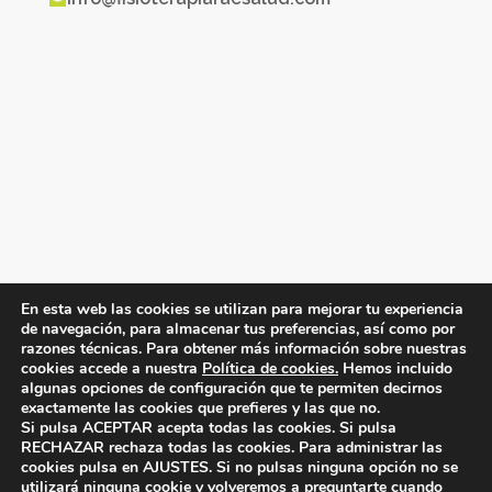

En esta web las cookies se utilizan para mejorar tu experiencia
de navegación, para almacenar tus preferencias, así como por
razones técnicas. Para obtener más información sobre nuestras
cookies accede a nuestra
Política de cookies.
Hemos incluido
algunas opciones de configuración que te permiten decirnos
exactamente las cookies que prefieres y las que no.
Copyright® 2026
FISIOTERAPIA RAE Salud
-
Si pulsa ACEPTAR acepta todas las cookies. Si pulsa
RECHAZAR rechaza todas las cookies. Para administrar las
Diseño web
Inboost Marketing
|
Mapa Web
|
cookies pulsa en AJUSTES. Si no pulsas ninguna opción no se
utilizará ninguna cookie y volveremos a preguntarte cuando
Aviso Legal
|
Política de Privacidad
|
Política de