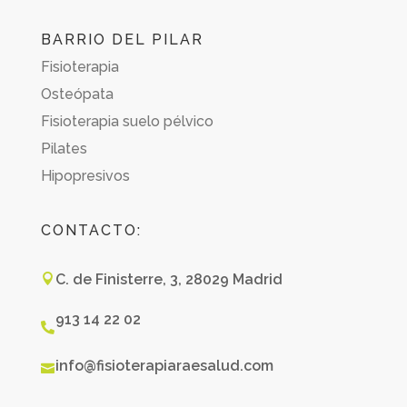
BARRIO DEL PILAR
Fisioterapia
Osteópata
Fisioterapia suelo pélvico
Pilates
Hipopresivos
CONTACTO:
C. de Finisterre, 3, 28029 Madrid

913 14 22 02

info@fisioterapiaraesalud.com
