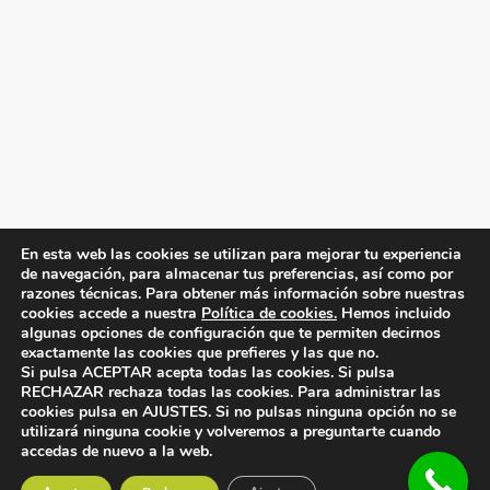
En esta web las cookies se utilizan para mejorar tu experiencia
de navegación, para almacenar tus preferencias, así como por
razones técnicas. Para obtener más información sobre nuestras
cookies accede a nuestra
Política de cookies.
Hemos incluido
algunas opciones de configuración que te permiten decirnos
exactamente las cookies que prefieres y las que no.
Copyright® 2026
FISIOTERAPIA RAE Salud
-
Si pulsa ACEPTAR acepta todas las cookies. Si pulsa
RECHAZAR rechaza todas las cookies. Para administrar las
Diseño web
Inboost Marketing
|
Mapa Web
|
cookies pulsa en AJUSTES. Si no pulsas ninguna opción no se
utilizará ninguna cookie y volveremos a preguntarte cuando
Aviso Legal
|
Política de Privacidad
|
Política de
accedas de nuevo a la web.
Cookies
|
Declaración de accesibilidad