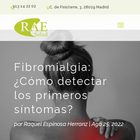
913 14 22 02
C. de Finisterre, 3, 28029 Madrid


Fibromialgia:
¿Cómo detectar
los primeros
síntomas?
por
Raquel Espinosa Herranz
|
Ago 25, 2022