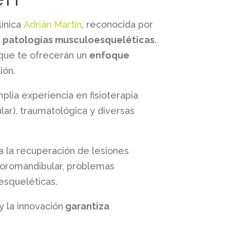
línica
Adrián Martín
, reconocida por
e patologías musculoesqueléticas
.
 que te ofrecerán un
enfoque
ión.
mplia experiencia en fisioterapia
ar), traumatológica y diversas
a la recuperación de lesiones
mporomandibular, problemas
esqueléticas.
 la innovación
garantiza