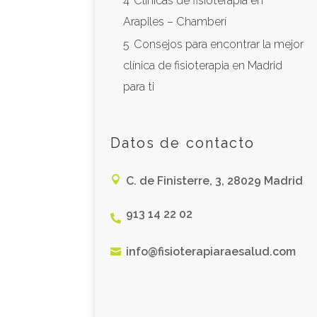
4
Clínicas de fisioterapia en
Arapiles – Chamberí
5
Consejos para encontrar la mejor
clínica de fisioterapia en Madrid
para ti
Datos de contacto

C. de Finisterre, 3, 28029 Madrid
913 14 22 02

info@fisioterapiaraesalud.com
