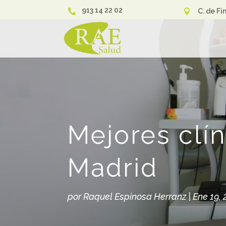
913 14 22 02
C. de Fi


Mejores clín
Madrid
por
Raquel Espinosa Herranz
|
Ene 19, 